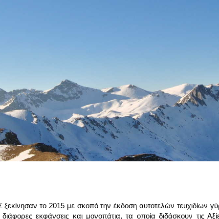
Σ ξεκίνησαν το 2015 με σκοπό την έκδοση αυτοτελών τευχιδίων 
ιάφορες εκφάνσεις και μονοπάτια, τα οποία διδάσκουν τις Αξίες